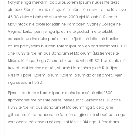
Ndryshe nga mendimi popullor, Lorem Ipsum nuk është tekst
çfarëdo. Rrënjët i ka në një pjesë të letërsisë klasike Latine të viteve
45 BC, duke e bërë më shumë se 2000 vjet të lashtë. Richard
McClintock, një profesor Latin ne Hampden-Sydney College në
Virginia, kërkoi për një nga fjalët më të çuditshme të tekstit,
consectetur dhe duke parë citimet e fjalës në letërsinë klasike
zbuloi pa dyshim burimin. Lorem Ipsum vjen nga seksionet 1.10.32
dhe 1.10.33 të “de Finibus Bonorum et Malorum” (Ekstremet e të
Mirës e të Keqes) nga Cicero, shkruar në vitin 45 BC. Libri është një
traktat mbi teorine e etikës, shumë i famshëm gjatë Rilindjes.
Rreshti i parë i Lorem Ipsum, “Lorem ipsum dolor sit amet..” vjen
nga seksioni 1.10.32.
Pjesa standarte e Lorem Ipsum e përdorur që në vitet 1500
riprodhohet më poshtë për të interesuarit. Seksionet 1.10.32 dhe
1.10.33 të “de Finibus Bonorum et Malorum” nga Cicero janë
gjithashtu të riprodhuara në formën origjinale të shoqëruara nga
versionet e përkthyera në anglisht të vitit 1914 nga H. Rackham.