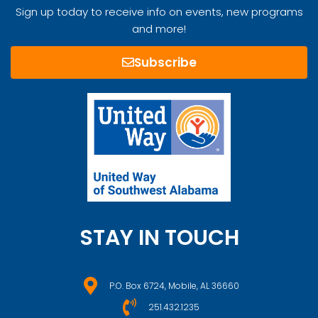
Sign up today to receive info on events, new programs
and more!
Subscribe
STAY IN TOUCH
P.O. Box 6724, Mobile, AL 36660
251.432.1235