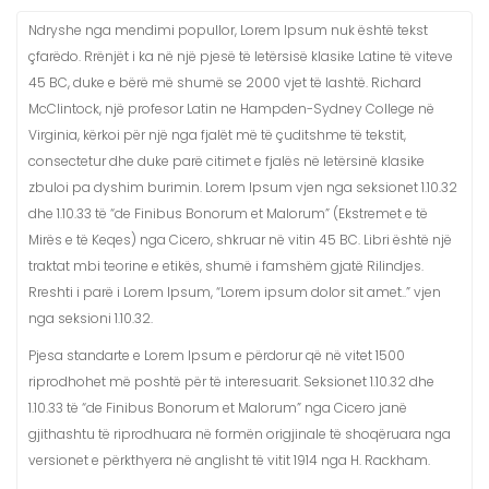
Ndryshe nga mendimi popullor, Lorem Ipsum nuk është tekst
çfarëdo. Rrënjët i ka në një pjesë të letërsisë klasike Latine të viteve
45 BC, duke e bërë më shumë se 2000 vjet të lashtë. Richard
McClintock, një profesor Latin ne Hampden-Sydney College në
Virginia, kërkoi për një nga fjalët më të çuditshme të tekstit,
consectetur dhe duke parë citimet e fjalës në letërsinë klasike
zbuloi pa dyshim burimin. Lorem Ipsum vjen nga seksionet 1.10.32
dhe 1.10.33 të “de Finibus Bonorum et Malorum” (Ekstremet e të
Mirës e të Keqes) nga Cicero, shkruar në vitin 45 BC. Libri është një
traktat mbi teorine e etikës, shumë i famshëm gjatë Rilindjes.
Rreshti i parë i Lorem Ipsum, “Lorem ipsum dolor sit amet..” vjen
nga seksioni 1.10.32.
Pjesa standarte e Lorem Ipsum e përdorur që në vitet 1500
riprodhohet më poshtë për të interesuarit. Seksionet 1.10.32 dhe
1.10.33 të “de Finibus Bonorum et Malorum” nga Cicero janë
gjithashtu të riprodhuara në formën origjinale të shoqëruara nga
versionet e përkthyera në anglisht të vitit 1914 nga H. Rackham.